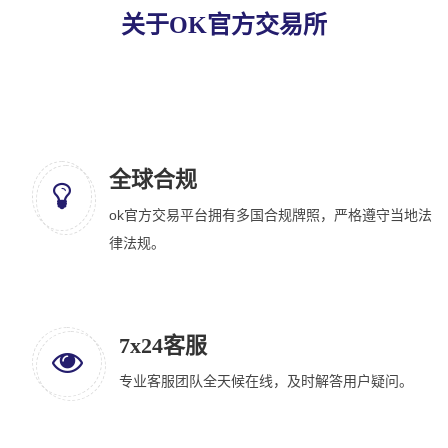
关于OK官方交易所
全球合规
ok官方交易平台拥有多国合规牌照，严格遵守当地法
律法规。
7x24客服
专业客服团队全天候在线，及时解答用户疑问。