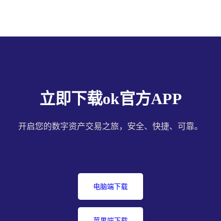
立即下载ok官方APP
开启您的数字资产交易之旅，安全、快捷、可靠。
电脑端下载
苹果端下载