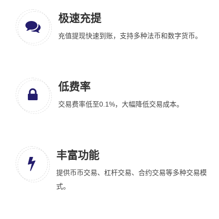
极速充提
充值提现快速到账，支持多种法币和数字货币。
低费率
交易费率低至0.1%，大幅降低交易成本。
丰富功能
提供币币交易、杠杆交易、合约交易等多种交易模
式。