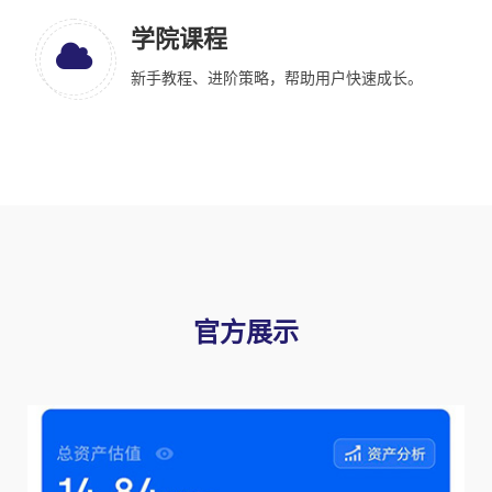
学院课程
新手教程、进阶策略，帮助用户快速成长。
官方展示